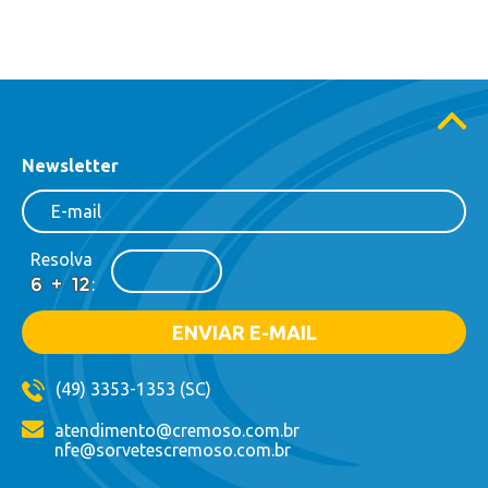
Newsletter
Resolva
:
(49) 3353-1353 (SC)
atendimento@cremoso.com.br
nfe@sorvetescremoso.com.br