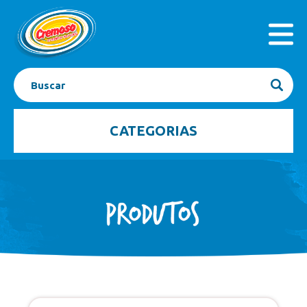
INICIAL
PRODUTOS
A EMPRESA
SEJA FRANQUEADO
CONTATO
BLOG
CATEGORIAS
Açaí
Barrinhas
Bombom Gelado
Caixas
Casquinhas