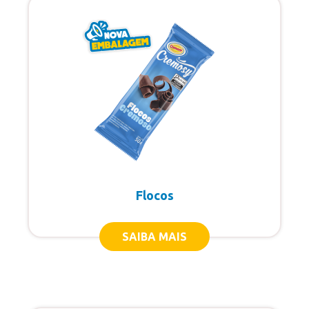
Cremosy Extra
Especiais
Extra
Frutasy
Gelato
Potes 1,5 Litro
Potes 2 Litros
Flocos
Potes 3 Litros
Sorvete Mexicano
SAIBA MAIS
Sorvete Grego