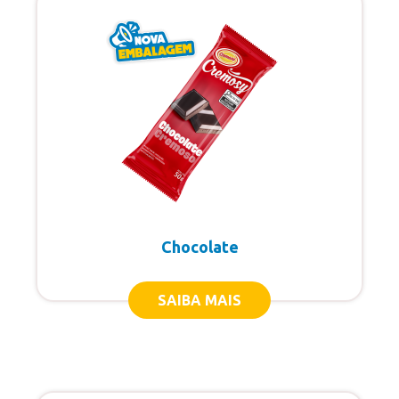
Cones
Copão Família
Copos de Sobremesa
Kids
Linha Gourmet
Linha Zero Açúcar
Linha Zero Lactose
Chocolate
Linha Zero
Paletas Mexicanas
SAIBA MAIS
Picolés
Cremosy